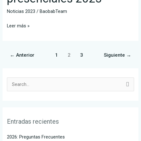
Noticias 2023
/
BaobabTeam
Leer más »
←
Anterior
1
2
3
Siguiente
→
B
u
s
c
Entradas recientes
a
r
2026: Preguntas Frecuentes
p