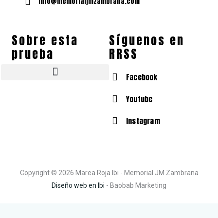
info@memorialjmzambrana.com
Sobre esta
Síguenos en
prueba
RRSS
Facebook
Tallas de camisetas y zapatillas
¿Quién es José Manuel Zambrana Pleguezuelos?
Fotos Memorial José Manuel Zambrana Pleguezuelos
Youtube
Instagram
Copyright © 2026 Marea Roja Ibi - Memorial JM Zambrana
Diseño web en Ibi
- Baobab Marketing