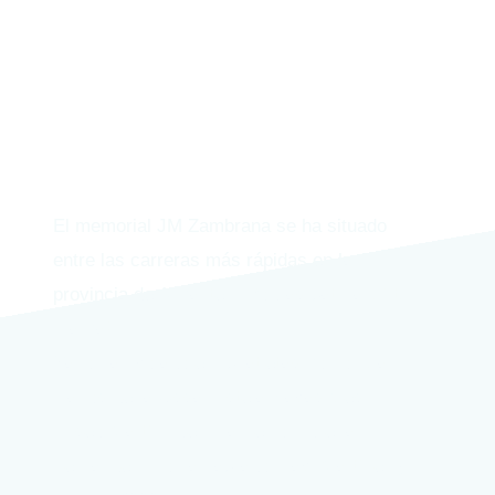
¿DE LAS MÁS RÁPIDAS DE LA PROVINCIA?
El memorial JM Zambrana se ha situado
entre las carreras más rápidas en la
provincia de Alicante. ¿Podrás batir aquí tu
marca?
Ya lo han volado en Ibi atletas como Juan
Carlos de la Ossa, Estela Navascues,
Eliseo Martín, Rehima Serro, Lorena
Fernández, Sonia Labrado, Javi Martínez y