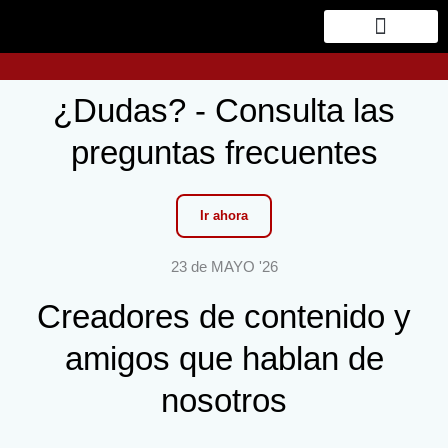
Ir
al
EL PARTICIPANTE
INSCRIPCIONES INFANTILES
contenido
¿Dudas? - Consulta las
preguntas frecuentes
Ir ahora
23 de MAYO '26
Creadores de contenido y
amigos que hablan de
nosotros