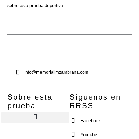
sobre esta prueba deportiva.
info@memorialjmzambrana.com
Sobre esta
Síguenos en
prueba
RRSS
Facebook
Tallas de camisetas y zapatillas
¿Quién es José Manuel Zambrana Pleguezuelos?
Fotos Memorial José Manuel Zambrana Pleguezuelos
Youtube