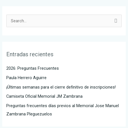
B
u
s
c
Entradas recientes
a
r
2026: Preguntas Frecuentes
p
Paula Herrero Aguirre
o
¡Últimas semanas para el cierre definitivo de inscripciones!
r
Camiseta Oficial Memorial JM Zambrana
:
Preguntas frecuentes días previos al Memorial Jose Manuel
Zambrana Pleguezuelos