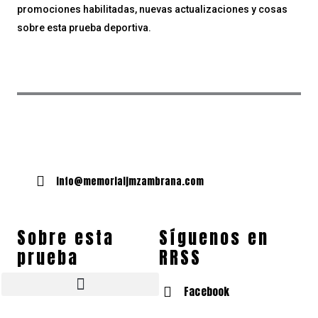
promociones habilitadas, nuevas actualizaciones y cosas
sobre esta prueba deportiva.
info@memorialjmzambrana.com
Sobre esta
Síguenos en
prueba
RRSS
Facebook
Tallas de camisetas y zapatillas
¿Quién es José Manuel Zambrana Pleguezuelos?
Fotos Memorial José Manuel Zambrana Pleguezuelos