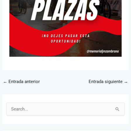
←
Entrada anterior
Entrada siguiente
→
B
u
s