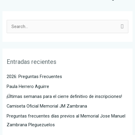
B
u
s
c
Entradas recientes
a
r
2026: Preguntas Frecuentes
p
Paula Herrero Aguirre
o
¡Últimas semanas para el cierre definitivo de inscripciones!
r
Camiseta Oficial Memorial JM Zambrana
:
Preguntas frecuentes días previos al Memorial Jose Manuel
Zambrana Pleguezuelos