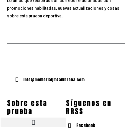
Lo único que recibirás son correos relacionados con
promociones habilitadas, nuevas actualizaciones y cosas
sobre esta prueba deportiva.
info@memorialjmzambrana.com
Sobre esta
Síguenos en
prueba
RRSS
Facebook
Tallas de camisetas y zapatillas
¿Quién es José Manuel Zambrana Pleguezuelos?
Fotos Memorial José Manuel Zambrana Pleguezuelos