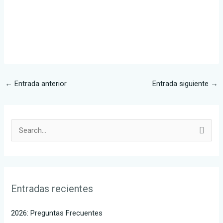
←
Entrada anterior
Entrada siguiente
→
B
u
s
c
Entradas recientes
a
r
2026: Preguntas Frecuentes
p