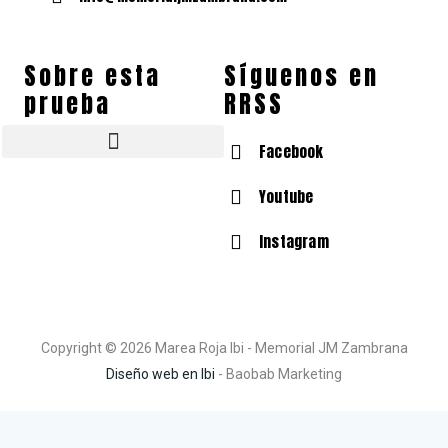
Sobre esta
Síguenos en
prueba
RRSS
Facebook
Tallas de camisetas y zapatillas
¿Quién es José Manuel Zambrana Pleguezuelos?
Fotos Memorial José Manuel Zambrana Pleguezuelos
Youtube
Instagram
Copyright © 2026 Marea Roja Ibi - Memorial JM Zambrana
Diseño web en Ibi
- Baobab Marketing