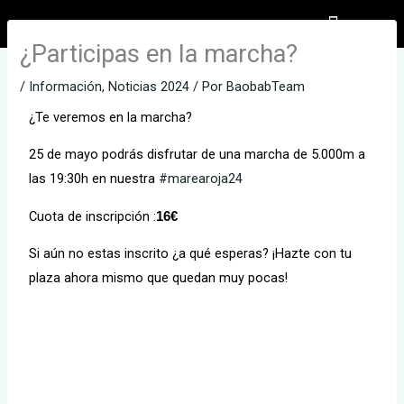
Ir
al
¿Participas en la marcha?
EL PARTICIPANTE
INSCRIPCIONES INFANTILES
contenido
/
Información
,
Noticias 2024
/ Por
BaobabTeam
¿Te veremos en la marcha?
25 de mayo podrás disfrutar de una marcha de 5.000m a
las 19:30h en nuestra
#marearoja24
Cuota de inscripción :
16€
Si aún no estas inscrito ¿a qué esperas? ¡Hazte con tu
plaza ahora mismo que quedan muy pocas!