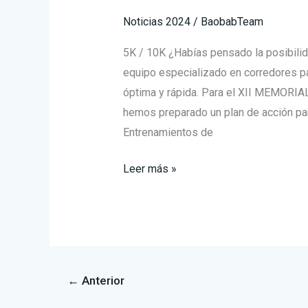
PLEGUEZUELOS
Noticias 2024
/
BaobabTeam
5K / 10K ¿Habías pensado la posibilid
equipo especializado en corredores p
óptima y rápida. Para el XII MEM
hemos preparado un plan de acción par
Entrenamientos de
Leer más »
←
Anterior