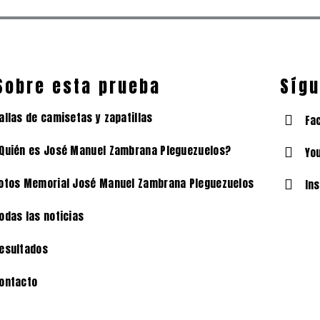
Sobre esta prueba
Sígu
allas de camisetas y zapatillas
Fa
Quién es José Manuel Zambrana Pleguezuelos?
Yo
otos Memorial José Manuel Zambrana Pleguezuelos
In
odas las noticias
esultados
ontacto