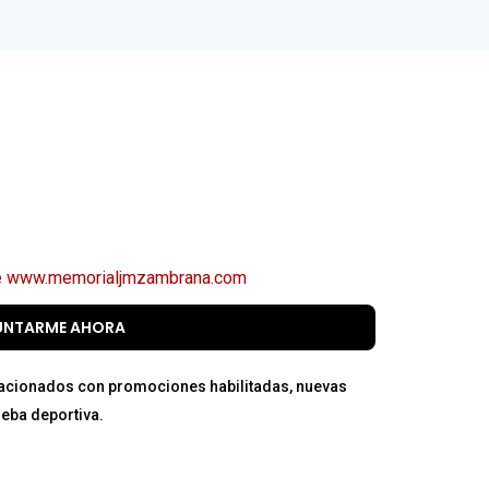
d de www.memorialjmzambrana.com
UNTARME AHORA
lacionados con promociones habilitadas, nuevas
ueba deportiva.