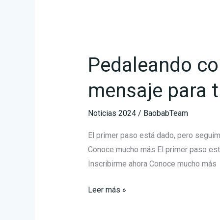
Pedaleando
con
Pedaleando con
Ainhoa
tiene
mensaje para t
un
mensaje
Noticias 2024
/
BaobabTeam
para
ti
El primer paso está dado, pero seguim
Conoce mucho más El primer paso est
Inscribirme ahora Conoce mucho más
Leer más »