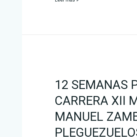
12
SEMANAS
12 SEMANAS 
PREPARACIÓN
CARRERA
CARRERA XII 
XII
MEMORIAL
MANUEL ZAM
JOSE
MANUEL
PLEGUEZUELO
ZAMBRANA