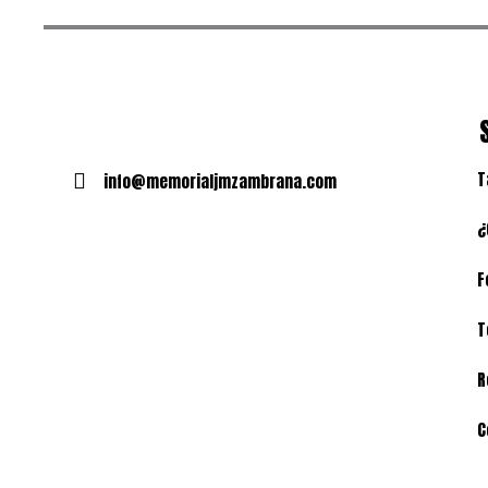
T
info@memorialjmzambrana.com
¿
F
T
R
C