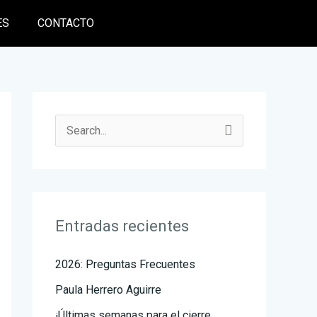
ES
CONTACTO
B
u
s
c
Entradas recientes
a
r
2026: Preguntas Frecuentes
p
Paula Herrero Aguirre
o
r
¡Últimas semanas para el cierre