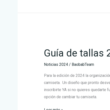
Guía
de
Guía de tallas
tallas
2024
Noticias 2024
/
BaobabTeam
Para la edición de 2024 la organizaci
camiseta. Un diseño que pronto desv
inscribirte YA si no quieres quedarte f
opción de cambiar tu camiseta.
Leer más »