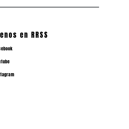
enos en RRSS
cebook
utube
stagram