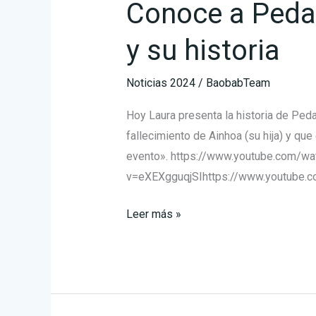
Conoce a Peda
Pedaleando
con
y su historia
Ainhoa
y
Noticias 2024
/
BaobabTeam
su
historia
Hoy Laura presenta la historia de Peda
fallecimiento de Ainhoa (su hija) y qu
evento». https://www.youtube.com/wa
v=eXEXgguqjSIhttps://www.youtube.
Leer más »