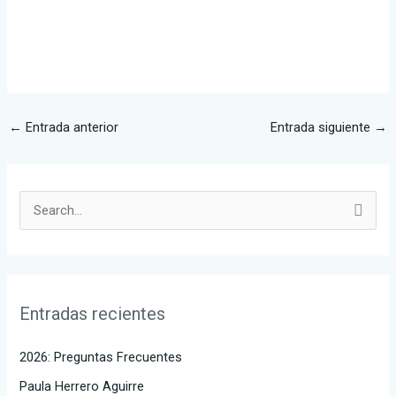
←
Entrada anterior
Entrada siguiente
→
B
u
s
c
Entradas recientes
a
r
2026: Preguntas Frecuentes
p
Paula Herrero Aguirre
o