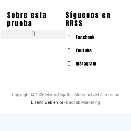
Sobre esta
Síguenos en
prueba
RRSS
Facebook
Tallas de camisetas y zapatillas
¿Quién es José Manuel Zambrana Pleguezuelos?
Fotos Memorial José Manuel Zambrana Pleguezuelos
Youtube
Instagram
Copyright © 2026 Marea Roja Ibi - Memorial JM Zambrana
Diseño web en Ibi
- Baobab Marketing