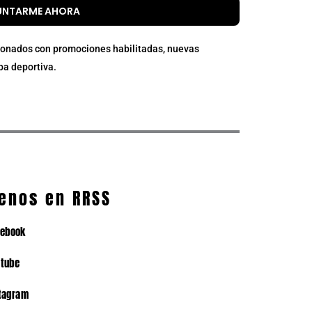
UNTARME AHORA
cionados con promociones habilitadas, nuevas
ba deportiva.
enos en RRSS
cebook
utube
tagram