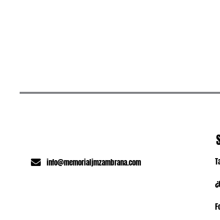
T
info@memorialjmzambrana.com
¿
F