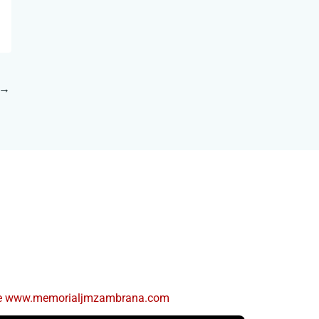
→
d de www.memorialjmzambrana.com